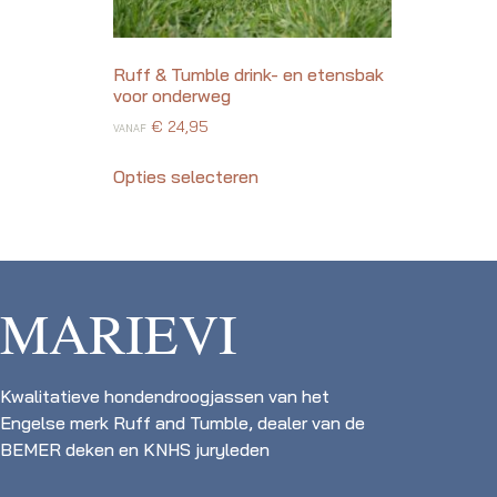
Ruff & Tumble drink- en etensbak
voor onderweg
€
24,95
VANAF
Opties selecteren
MARIEVI
Kwalitatieve hondendroogjassen van het
Engelse merk Ruff and Tumble, dealer van de
BEMER deken en KNHS juryleden