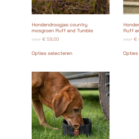
Hondendroogjas country
Honden
mosgroen Ruff and Tumble
Ruff a
€
59,00
€
VANAF
VANAF
Opties selecteren
Opties