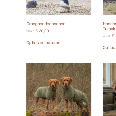
Drooghandschoenen
Honden
Tumbl
€
20,00
VANAF
€
VANAF
Opties selecteren
Opties