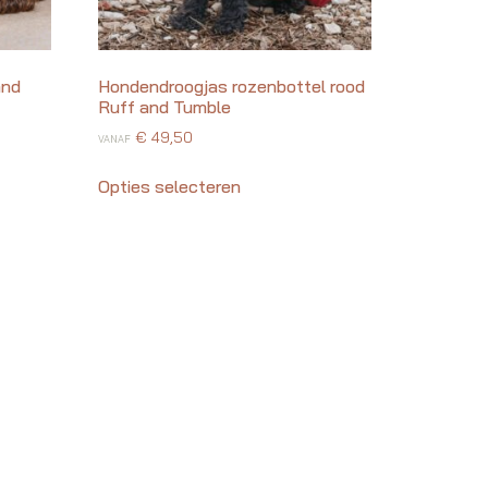
and
Hondendroogjas rozenbottel rood
Ruff and Tumble
€
49,50
VANAF
Opties selecteren