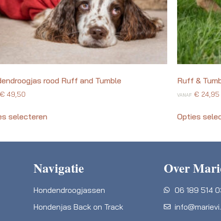
endroogjas rood Ruff and Tumble
Ruff & Tumb
€
49,50
€
24,95
VANAF
es selecteren
Opties sele
Navigatie
Over Mari
Hondendroogjassen
06 189 514 
Hondenjas Back on Track
info@marievi.