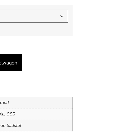
elwagen
 rood
 XL, GSD
en badstof