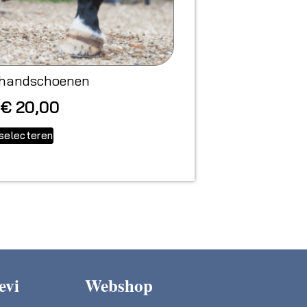
handschoenen
€
20,00
selecteren
evi
Webshop