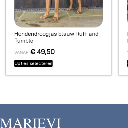
Hondendroogjas blauw Ruff and
Tumble
€
49,50
VANAF
Opties selecteren
MARIEVI