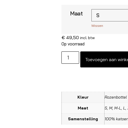
Maat
Wissen
€
49,50
incl. btw
Op voorraad
Toevoegen aan wink
Kleur
Rozenbottel
Maat
S, M, M-L, L,
Samenstelling
100% katoen