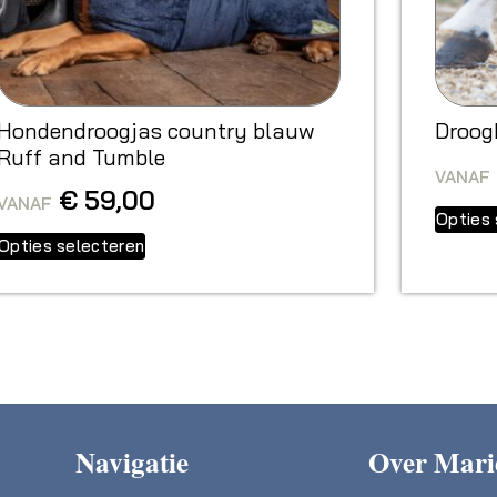
Hondendroogjas country blauw
Droog
Ruff and Tumble
VANAF
€
59,00
VANAF
Opties 
Opties selecteren
Navigatie
Over Mari