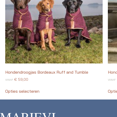
Hondendroogjas Bordeaux Ruff and Tumble
Hond
€
59,00
VANAF
VANAF
Opties selecteren
Opti
MARIEVI