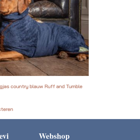
jas country blauw Ruff and Tumble
cteren
evi
Webshop