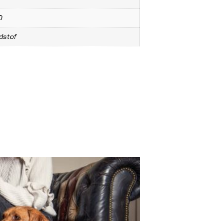
D
dstof