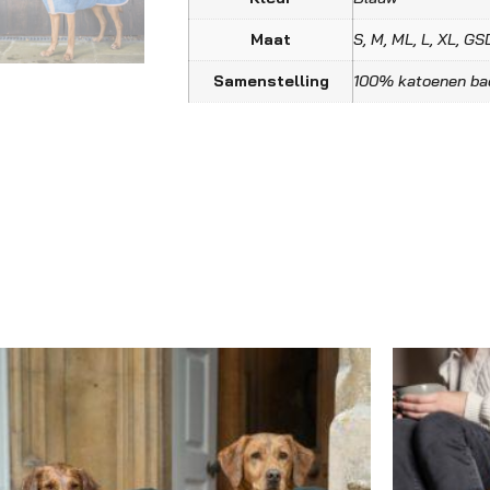
Maat
S, M, ML, L, XL, GS
Samenstelling
100% katoenen ba