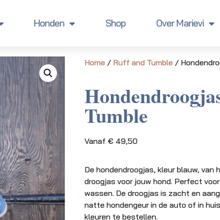
Honden
Shop
Over Marievi
Home
/
Ruff and Tumble
/ Hondendro
Hondendroogjas
Tumble
Vanaf
€
49,50
De hondendroogjas, kleur blauw, van 
droogjas voor jouw hond. Perfect vo
wassen. De droogjas is zacht en aan
natte hondengeur in de auto of in huis
kleuren te bestellen.