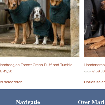
endroogjas Forest Green Ruff and Tumble
Hondendroog
€
49,50
€
59,00
VANAF
es selecteren
Opties sele
Navigatie
Over Mari