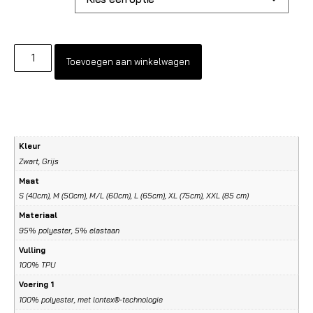
Toevoegen aan winkelwagen
Kleur
Zwart, Grijs
Maat
S (40cm), M (50cm), M/L (60cm), L (65cm), XL (75cm), XXL (85 cm)
Materiaal
95% polyester, 5% elastaan
Vulling
100% TPU
Voering 1
100% polyester, met lontex®-technologie