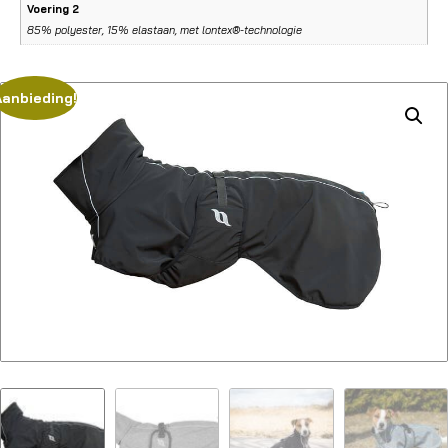
Voering 2
85% polyester, 15% elastaan, met lontex®-technologie
Aanbieding!