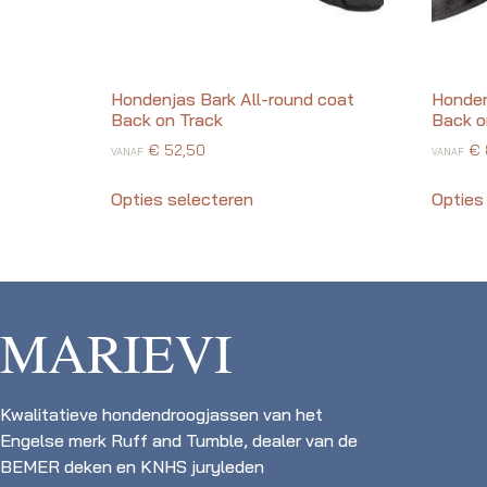
Hondenjas Bark All-round coat
Honden
Back on Track
Back o
€
52,50
€
VANAF
VANAF
Opties selecteren
Opties
MARIEVI
Kwalitatieve hondendroogjassen van het
Engelse merk Ruff and Tumble, dealer van de
BEMER deken en KNHS juryleden