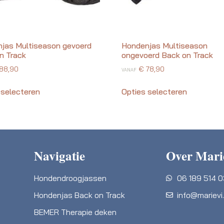
jas Multiseason gevoerd
Hondenjas Multiseason
n Track
ongevoerd Back on Track
88,90
€
78,90
VANAF
 selecteren
Opties selecteren
Navigatie
Over Mari
Hondendroogjassen
06 189 514 
Hondenjas Back on Track
info@marievi.
BEMER Therapie deken