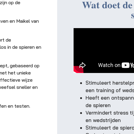
Wat doet d
ijn op de
sven en Maikel van
ert de
 los in de spieren en
cept, gebaseerd op
met het unieke
fectieve wijze
Stimuleert herstelp
weefsel sneller en
een training of weds
Heeft een ontspann
de spieren
fen en testen.
Vermindert stress ti
en wedstrijden
Stimuleert de spie