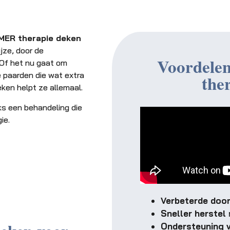
MER therapie deken
jze, door de
Voordele
 Of het nu gaat om
 paarden die wat extra
the
en helpt ze allemaal.
ks een behandeling die
ie.
Verbeterde doo
Sneller herstel
n
Ondersteuning 