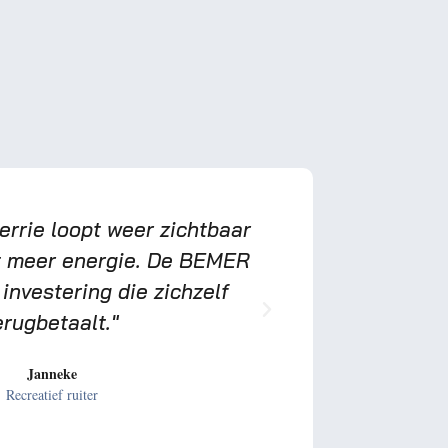
errie loopt weer zichtbaar
"Sinds ik 
t meer energie. De BEMER
gebruik, herst
investering die zichzelf
na trainingen 
erugbetaalt."
beweegt. Ik w
Janneke
Recreatief ruiter