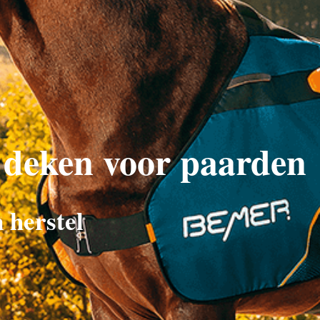
deken voor paarden
 herstel