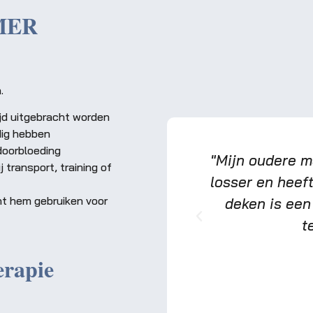
EMER
.
ijd uitgebracht worden
dig hebben
doorbloeding
e BEMER therapiedeken
"Mijn oudere m
 transport, training of
lt mijn paard veel sneller
losser en heef
nt hem gebruiken voor
n merk ik dat hij soepeler
deken is een 
l echt niet meer zonder!"
t
erapie
Marieke
Eventingruiter