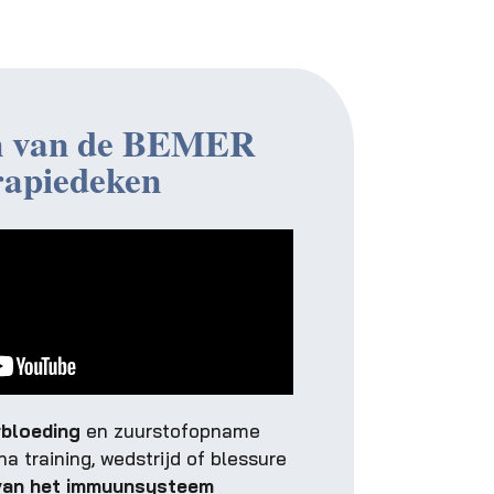
n van de BEMER
rapiedeken
rbloeding
en zuurstofopname
a training, wedstrijd of blessure
van het immuunsysteem