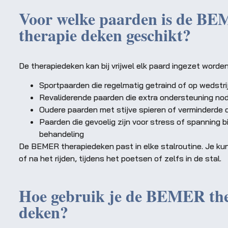
Voor welke paarden is de B
therapie deken geschikt?
De therapiedeken kan bij vrijwel elk paard ingezet worden
Sportpaarden die regelmatig getraind of op wedstr
Revaliderende paarden die extra ondersteuning no
Oudere paarden met stijve spieren of verminderde 
rie loopt weer zichtbaar
"Sinds ik d
Paarden die gevoelig zijn voor stress of spanning bij
 meer energie. De BEMER
gebruik, herste
behandeling
De BEMER therapiedeken past in elke stalroutine. Je ku
nvestering die zichzelf
na trainingen e
of na het rijden, tijdens het poetsen of zelfs in de stal.
ugbetaalt."
beweegt. Ik wi
Hoe gebruik je de BEMER th
Janneke
ecreatief ruiter
deken?